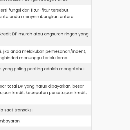
i fungsi dari fitur-fitur tersebut.
embantu anda menyeimbangkan antara
redit DP murah atau angsuran ringan yang
i. jika anda melakukan pemesanan/indent,
nghindari menunggu terlalu lama.
n yang paling penting adalah mengetahui
r total DP yang harus dibayarkan, besar
juan kredit, kecepatan persetujuan kredit,
 saat transaksi.
embayaran.