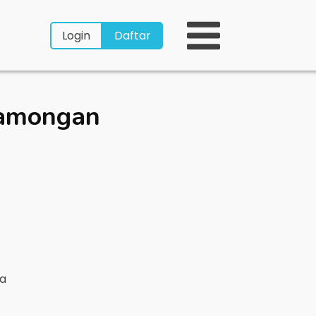
Login
Daftar
amongan
ya