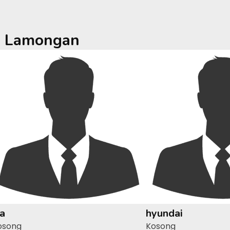
a
Lamongan
ia
hyundai
osong
Kosong