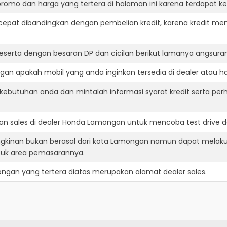
romo dan harga yang tertera di halaman ini karena terdapat 
cepat dibandingkan dengan pembelian kredit, karena kredit mem
eserta dengan besaran DP dan cicilan berikut lamanya angsuran
n apakah mobil yang anda inginkan tersedia di dealer atau ha
ebutuhan anda dan mintalah informasi syarat kredit serta per
n sales di dealer Honda Lamongan untuk mencoba test drive
kinan bukan berasal dari kota Lamongan namun dapat melaku
suk area pemasarannya.
ongan
yang tertera diatas merupakan alamat dealer sales.