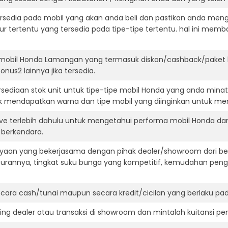
ersedia pada mobil yang akan anda beli dan pastikan anda mengert
ur tertentu yang tersedia pada tipe-tipe tertentu. hal ini m
 mobil Honda Lamongan yang termasuk diskon/cashback/paket k
onus2 lainnya jika tersedia.
ediaan stok unit untuk tipe-tipe mobil Honda yang anda minat
k mendapatkan warna dan tipe mobil yang diinginkan untuk me
ive terlebih dahulu untuk mengetahui performa mobil Honda da
t berkendara.
aan yang bekerjasama dengan pihak dealer/showroom dari besa
surannya, tingkat suku bunga yang kompetitif, kemudahan penga
ara cash/tunai maupun secara kredit/cicilan yang berlaku pada
ning dealer atau transaksi di showroom dan mintalah kuitansi p