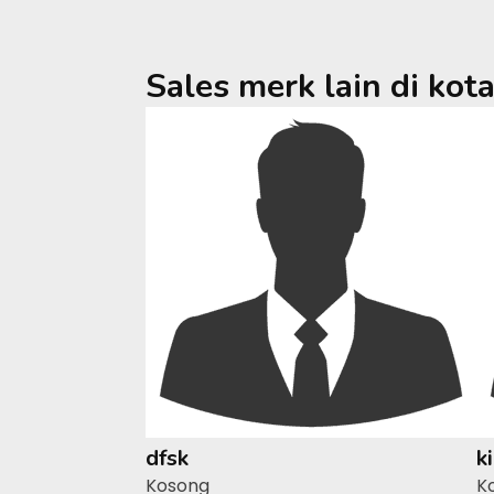
Sales merk lain di kot
dfsk
k
Kosong
K