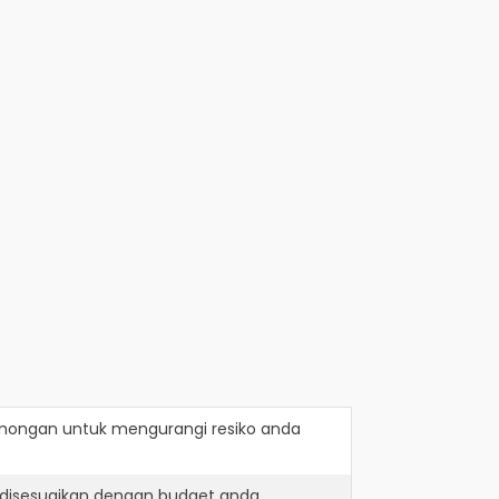
mongan
untuk mengurangi resiko anda
 disesuaikan dengan budget anda.