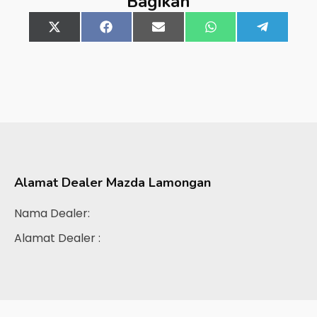
Bagikan
Share
X
Share
Facebook
Share
Email
Share
WhatsApp
Share
Telegra
on
(Twitter)
on
on
on
on
Alamat Dealer
Mazda Lamongan
Nama Dealer:
Alamat Dealer :