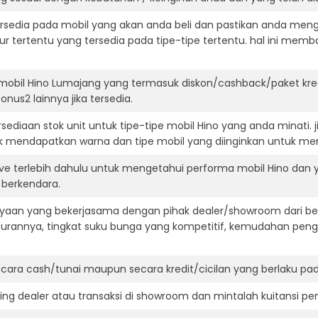
ersedia pada mobil yang akan anda beli dan pastikan anda mengert
ur tertentu yang tersedia pada tipe-tipe tertentu. hal ini m
mobil Hino Lumajang yang termasuk diskon/cashback/paket kre
onus2 lainnya jika tersedia.
ediaan stok unit untuk tipe-tipe mobil Hino yang anda minati.
k mendapatkan warna dan tipe mobil yang diinginkan untuk me
ive terlebih dahulu untuk mengetahui performa mobil Hino dan
t berkendara.
aan yang bekerjasama dengan pihak dealer/showroom dari besa
surannya, tingkat suku bunga yang kompetitif, kemudahan penga
ara cash/tunai maupun secara kredit/cicilan yang berlaku pada
ning dealer atau transaksi di showroom dan mintalah kuitansi p