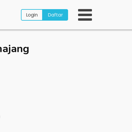
Login
Daftar
majang
a