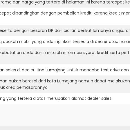
romo dan harga yang tertera di halaman ini karena terdapat 
cepat dibandingkan dengan pembelian kredit, karena kredit mem
eserta dengan besaran DP dan cicilan berikut lamanya angsuran
apakah mobil yang anda inginkan tersedia di dealer atau harus
ebutuhan anda dan mintalah informasi syarat kredit serta perh
n sales di dealer Hino Lumajang untuk mencoba test drive da
inan bukan berasal dari kota Lumajang namun dapat melakukan 
suk area pemasarannya.
ang
yang tertera diatas merupakan alamat dealer sales.