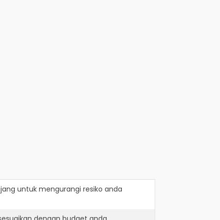
jang
untuk mengurangi resiko anda
isesuaikan dengan budget anda.