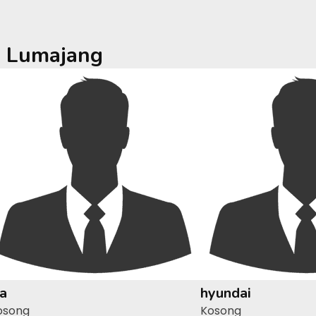
a
Lumajang
ia
hyundai
osong
Kosong