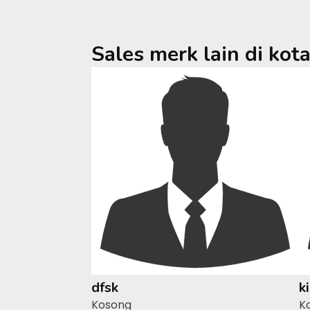
Sales merk lain di kot
dfsk
k
Kosong
K