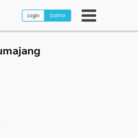
Login
Daftar
umajang
a