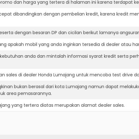
romo dan harga yang tertera di halaman ini karena terdapat 
cepat dibandingkan dengan pembelian kredit, karena kredit mem
eserta dengan besaran DP dan cicilan berikut lamanya angsuran
g apakah mobil yang anda inginkan tersedia di dealer atau har
ebutuhan anda dan mintalah informasi syarat kredit serta per
n sales di dealer Honda Lumajang untuk mencoba test drive 
kinan bukan berasal dari kota Lumajang namun dapat melakuka
suk area pemasarannya.
jang
yang tertera diatas merupakan alamat dealer sales.