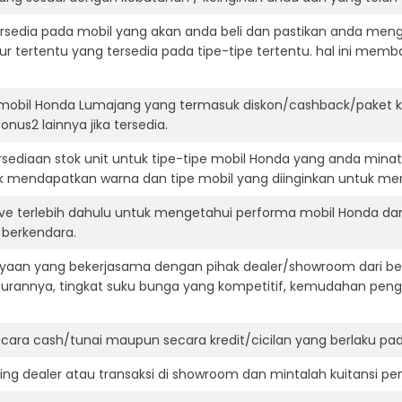
ersedia pada mobil yang akan anda beli dan pastikan anda mengert
ur tertentu yang tersedia pada tipe-tipe tertentu. hal ini m
 mobil Honda Lumajang yang termasuk diskon/cashback/paket k
onus2 lainnya jika tersedia.
ediaan stok unit untuk tipe-tipe mobil Honda yang anda minat
k mendapatkan warna dan tipe mobil yang diinginkan untuk me
ive terlebih dahulu untuk mengetahui performa mobil Honda da
t berkendara.
aan yang bekerjasama dengan pihak dealer/showroom dari besa
surannya, tingkat suku bunga yang kompetitif, kemudahan penga
ara cash/tunai maupun secara kredit/cicilan yang berlaku pada
ning dealer atau transaksi di showroom dan mintalah kuitansi p