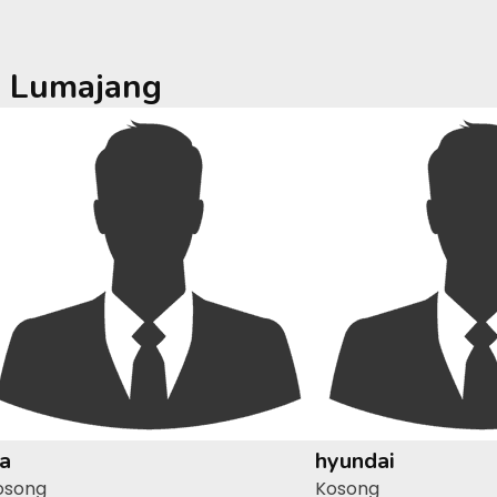
a
Lumajang
ia
hyundai
osong
Kosong