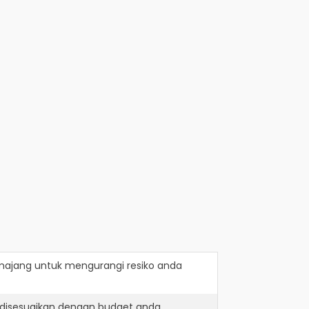
majang
untuk mengurangi resiko anda
 disesuaikan dengan budget anda.