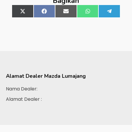
Bagikan
Share
X
Share
Facebook
Share
Email
Share
WhatsApp
Share
Telegra
on
(Twitter)
on
on
on
on
Alamat Dealer
Mazda Lumajang
Nama Dealer:
Alamat Dealer :