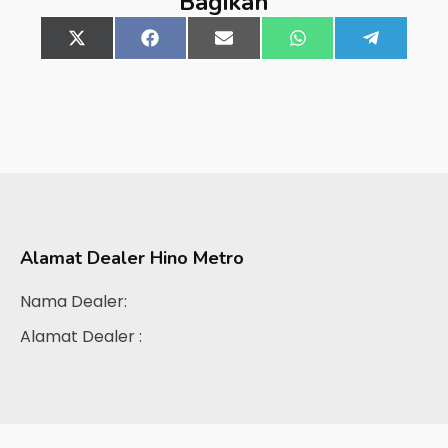
Bagikan
Share
X
Share
Facebook
Share
Email
Share
WhatsApp
Share
Telegra
on
(Twitter)
on
on
on
on
Alamat Dealer
Hino Metro
Nama Dealer:
Alamat Dealer :