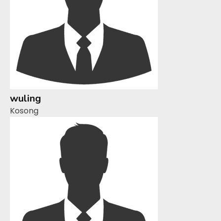
wuling
Kosong