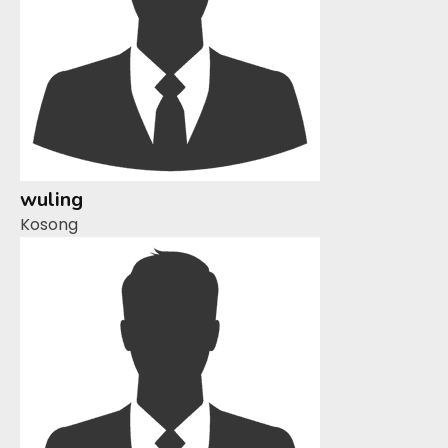
wuling
Kosong