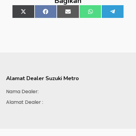
Bagikan
Share
X
Share
Facebook
Share
Email
Share
WhatsApp
Share
Telegra
on
(Twitter)
on
on
on
on
Alamat Dealer
Suzuki Metro
Nama Dealer:
Alamat Dealer :