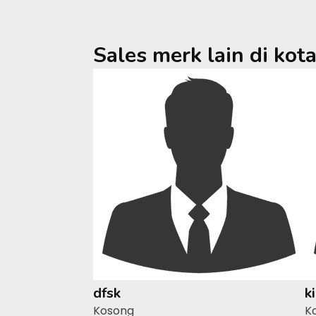
Sales merk lain di kot
dfsk
k
Kosong
K