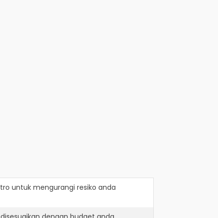
tro
untuk mengurangi resiko anda
 disesuaikan dengan budget anda.