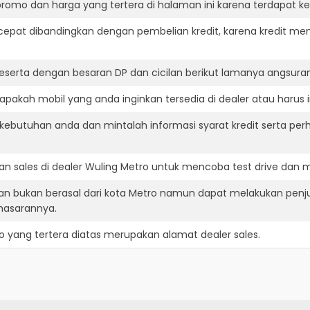
romo dan harga yang tertera di halaman ini karena terdapat 
cepat dibandingkan dengan pembelian kredit, karena kredit mem
eserta dengan besaran DP dan cicilan berikut lamanya angsuran
pakah mobil yang anda inginkan tersedia di dealer atau harus 
ebutuhan anda dan mintalah informasi syarat kredit serta perh
n sales di dealer Wuling Metro untuk mencoba test drive dan
an bukan berasal dari kota Metro namun dapat melakukan penj
masarannya.
o
yang tertera diatas merupakan alamat dealer sales.