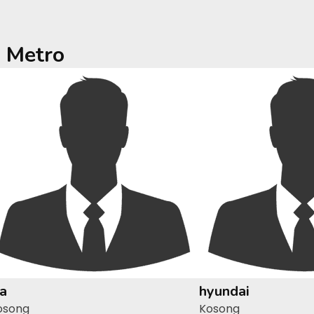
a
Metro
ia
hyundai
osong
Kosong