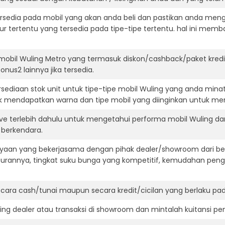
ersedia pada mobil yang akan anda beli dan pastikan anda mengert
ur tertentu yang tersedia pada tipe-tipe tertentu. hal ini m
mobil Wuling Metro yang termasuk diskon/cashback/paket kred
onus2 lainnya jika tersedia.
ediaan stok unit untuk tipe-tipe mobil Wuling yang anda mina
k mendapatkan warna dan tipe mobil yang diinginkan untuk me
ive terlebih dahulu untuk mengetahui performa mobil Wuling d
t berkendara.
aan yang bekerjasama dengan pihak dealer/showroom dari besa
surannya, tingkat suku bunga yang kompetitif, kemudahan penga
ara cash/tunai maupun secara kredit/cicilan yang berlaku pada
ning dealer atau transaksi di showroom dan mintalah kuitansi p