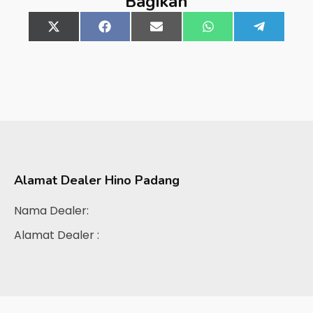
Bagikan
Share
X
Share
Facebook
Share
Email
Share
WhatsApp
Share
Telegra
on
(Twitter)
on
on
on
on
Alamat Dealer
Hino Padang
Nama Dealer:
Alamat Dealer :