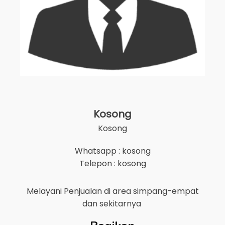
Kosong
Kosong
Whatsapp : kosong
Telepon : kosong
Melayani Penjualan di area
simpang-empat
dan sekitarnya