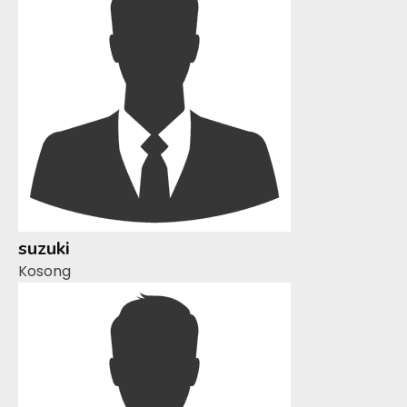
suzuki
Kosong