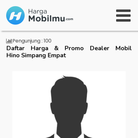
Pengunjung :
100
Daftar Harga & Promo Dealer Mobil
Hino Simpang Empat