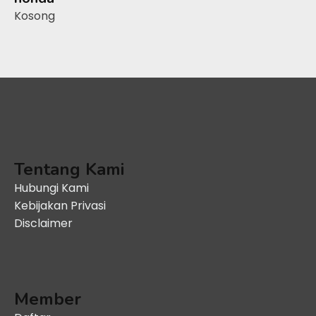
Kosong
Tentang Kami
Hubungi Kami
Kebijakan Privasi
Disclaimer
Member