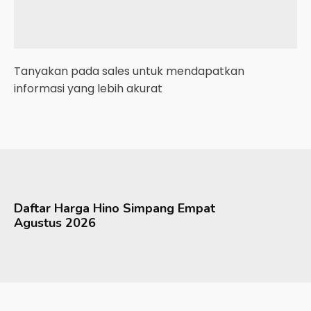
Tanyakan pada sales untuk mendapatkan
informasi yang lebih akurat
Daftar Harga
Hino
Simpang Empat
Agustus 2026