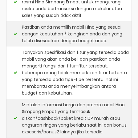
resmi
Hino Simpang Empat
untuk mengurangi
resiko anda bertransaksi dengan makelar atau
sales yang sudah tidak aktif.
Pastikan anda memilih mobil Hino yang sesuai
dengan kebutuhan / keinginan anda dan yang
telah disesuaikan dengan budget anda.
Tanyakan spesifikasi dan fitur yang tersedia pada
mobil yang akan anda beli dan pastikan anda
mengerti fungsi dari fitur-fitur tersebut.
beberapa orang tidak memerlukan fitur tertentu
yang tersedia pada tipe-tipe tertentu. hal ini
membantu anda menyeimbangkan antara
budget dan kebutuhan.
Mintalah informasi harga dan promo mobil Hino
Simpang Empat yang termasuk
diskon/cashback/paket kredit DP murah atau
angsuran ringan yang berlaku saat ini dan bonus
aksesoris/bonus2 lainnya jika tersedia.