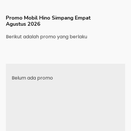
Promo Mobil
Hino
Simpang Empat
Agustus 2026
Berikut adalah promo yang berlaku
Belum ada promo