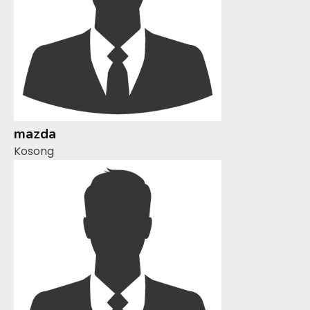
mazda
Kosong