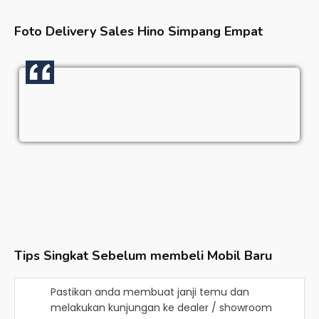
Foto Delivery Sales
Hino Simpang Empat
Tips Singkat Sebelum membeli Mobil Baru
Pastikan anda membuat janji temu dan
melakukan kunjungan ke dealer / showroom