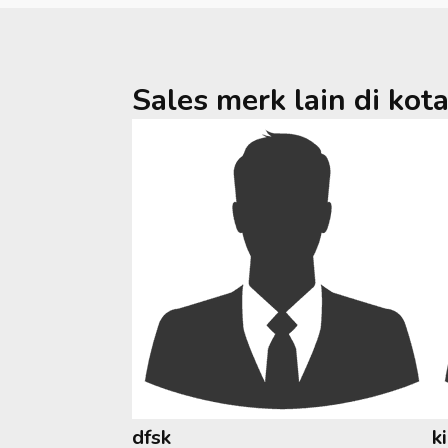
Sales merk lain di kot
dfsk
k