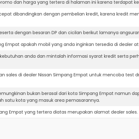
romo dan harga yang tertera di halaman ini karena terdapat 
cepat dibandingkan dengan pembelian kredit, karena kredit mem
eserta dengan besaran DP dan cicilan berikut lamanya angsuran
g Empat apakah mobil yang anda inginkan tersedia di dealer at
ebutuhan anda dan mintalah informasi syarat kredit serta perh
n sales di dealer Nissan Simpang Empat untuk mencoba test 
kemungkinan bukan berasal dari kota Simpang Empat namun dap
h satu kota yang masuk area pemasarannya.
pang Empat
yang tertera diatas merupakan alamat dealer sales.