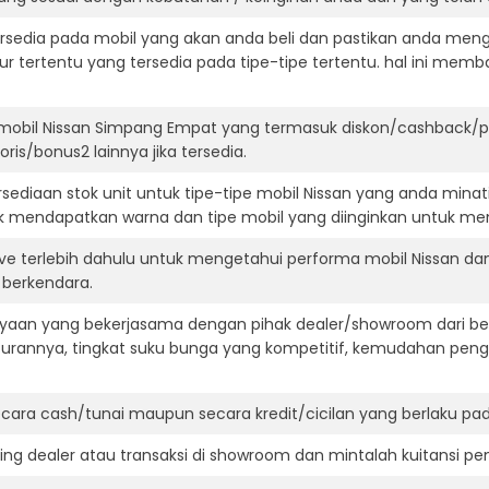
ersedia pada mobil yang akan anda beli dan pastikan anda mengert
ur tertentu yang tersedia pada tipe-tipe tertentu. hal ini m
 mobil Nissan Simpang Empat yang termasuk diskon/cashback/pa
ris/bonus2 lainnya jika tersedia.
ediaan stok unit untuk tipe-tipe mobil Nissan yang anda minat
k mendapatkan warna dan tipe mobil yang diinginkan untuk me
ive terlebih dahulu untuk mengetahui performa mobil Nissan d
t berkendara.
aan yang bekerjasama dengan pihak dealer/showroom dari besa
surannya, tingkat suku bunga yang kompetitif, kemudahan penga
ara cash/tunai maupun secara kredit/cicilan yang berlaku pada
ning dealer atau transaksi di showroom dan mintalah kuitansi p