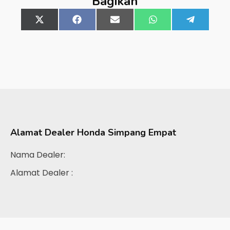
Bagikan
Share
X
Share
Facebook
Share
Email
Share
WhatsApp
Share
Telegra
on
(Twitter)
on
on
on
on
Alamat Dealer
Honda Simpang Empat
Nama Dealer:
Alamat Dealer :