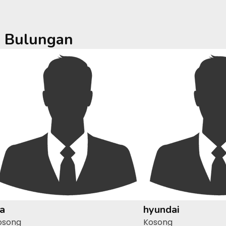
a
Bulungan
ia
hyundai
osong
Kosong