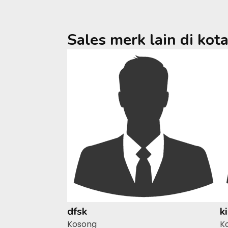
Sales merk lain di kot
dfsk
k
Kosong
K