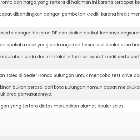
romo dan harga yang tertera di halaman ini karena terdapat 
cepat dibandingkan dengan pembelian kredit, karena kredit mem
eserta dengan besaran DP dan cicilan berikut lamanya angsuran
n apakah mobil yang anda inginkan tersedia di dealer atau har
ebutuhan anda dan mintalah informasi syarat kredit serta per
n sales di dealer Honda Bulungan untuk mencoba test drive 
inan bukan berasal dari kota Bulungan namun dapat melakukan
suk area pemasarannya.
ngan
yang tertera diatas merupakan alamat dealer sales.