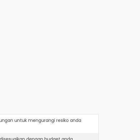
lungan
untuk mengurangi resiko anda
 disesuaikan dengan budget anda.