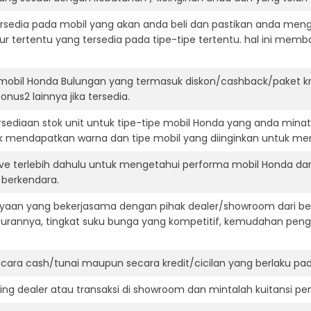
ersedia pada mobil yang akan anda beli dan pastikan anda mengert
ur tertentu yang tersedia pada tipe-tipe tertentu. hal ini m
 mobil Honda Bulungan yang termasuk diskon/cashback/paket kr
onus2 lainnya jika tersedia.
ediaan stok unit untuk tipe-tipe mobil Honda yang anda minat
k mendapatkan warna dan tipe mobil yang diinginkan untuk me
ive terlebih dahulu untuk mengetahui performa mobil Honda da
t berkendara.
aan yang bekerjasama dengan pihak dealer/showroom dari besa
surannya, tingkat suku bunga yang kompetitif, kemudahan penga
ara cash/tunai maupun secara kredit/cicilan yang berlaku pada
ning dealer atau transaksi di showroom dan mintalah kuitansi p