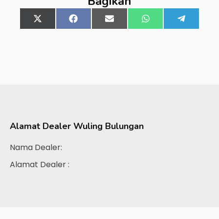
Bagikan
Share
X
Share
Facebook
Share
Email
Share
WhatsApp
Share
Telegra
on
(Twitter)
on
on
on
on
Alamat Dealer
Wuling Bulungan
Nama Dealer:
Alamat Dealer :