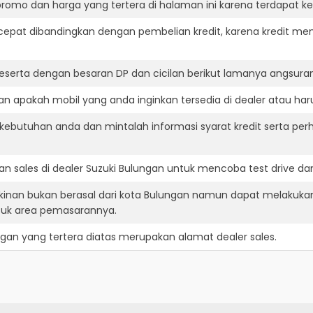
romo dan harga yang tertera di halaman ini karena terdapat 
cepat dibandingkan dengan pembelian kredit, karena kredit mem
eserta dengan besaran DP dan cicilan berikut lamanya angsuran
n apakah mobil yang anda inginkan tersedia di dealer atau haru
ebutuhan anda dan mintalah informasi syarat kredit serta perh
n sales di dealer Suzuki Bulungan untuk mencoba test drive 
kinan bukan berasal dari kota Bulungan namun dapat melakukan
suk area pemasarannya.
ngan
yang tertera diatas merupakan alamat dealer sales.