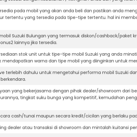
ersedia pada mobil yang akan anda beli dan pastikan anda mengert
ur tertentu yang tersedia pada tipe-tipe tertentu. hal ini m
mobil Suzuki Bulungan yang termasuk diskon/cashback/paket k
onus2 lainnya jika tersedia.
ediaan stok unit untuk tipe-tipe mobil Suzuki yang anda minat
k mendapatkan warna dan tipe mobil yang diinginkan untuk me
ive terlebih dahulu untuk mengetahui performa mobil Suzuki da
t berkendara.
aan yang bekerjasama dengan pihak dealer/showroom dari besa
surannya, tingkat suku bunga yang kompetitif, kemudahan penga
ara cash/tunai maupun secara kredit/cicilan yang berlaku pada
ning dealer atau transaksi di showroom dan mintalah kuitansi p