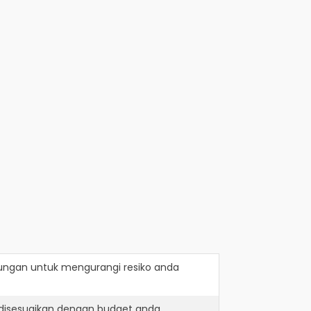
lungan
untuk mengurangi resiko anda
 disesuaikan dengan budget anda.