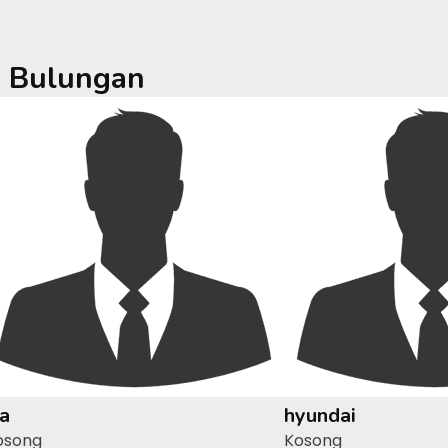
a
Bulungan
ia
hyundai
osong
Kosong