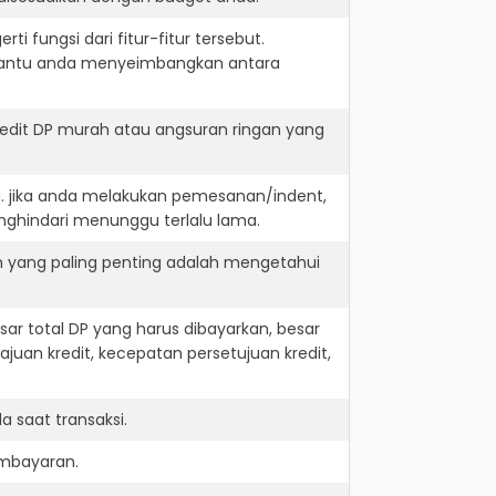
i fungsi dari fitur-fitur tersebut.
embantu anda menyeimbangkan antara
redit DP murah atau angsuran ringan yang
i. jika anda melakukan pemesanan/indent,
nghindari menunggu terlalu lama.
n yang paling penting adalah mengetahui
r total DP yang harus dibayarkan, besar
juan kredit, kecepatan persetujuan kredit,
 saat transaksi.
embayaran.