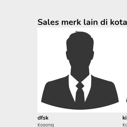
Sales merk lain di kot
dfsk
k
Kosong
K