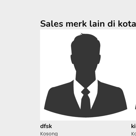
Sales merk lain di kot
dfsk
k
Kosong
K