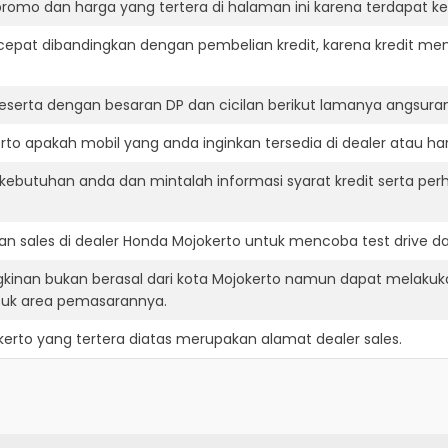
romo dan harga yang tertera di halaman ini karena terdapat 
cepat dibandingkan dengan pembelian kredit, karena kredit mem
eserta dengan besaran DP dan cicilan berikut lamanya angsuran
o apakah mobil yang anda inginkan tersedia di dealer atau har
ebutuhan anda dan mintalah informasi syarat kredit serta per
n sales di dealer Honda Mojokerto untuk mencoba test drive 
kinan bukan berasal dari kota Mojokerto namun dapat melakuka
suk area pemasarannya.
kerto
yang tertera diatas merupakan alamat dealer sales.