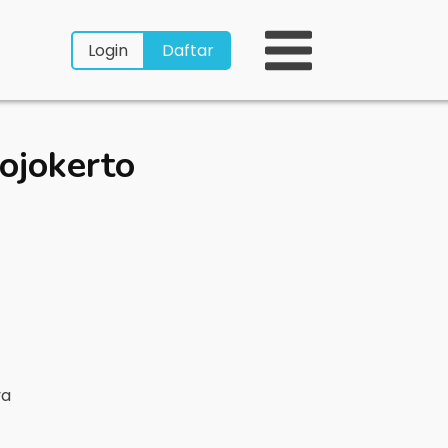
Login
Daftar
ojokerto
ya