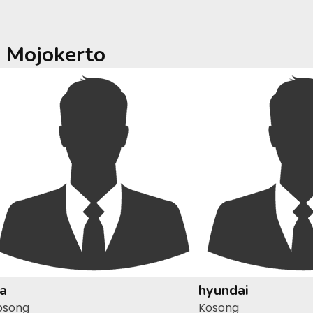
a
Mojokerto
ia
hyundai
osong
Kosong