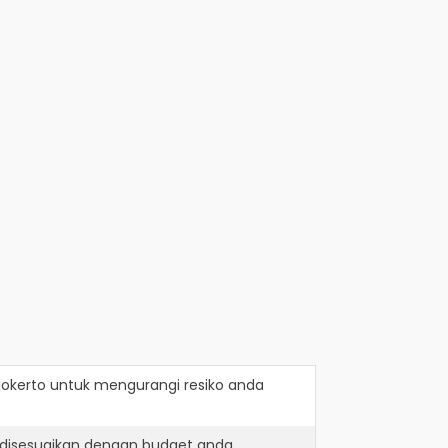
okerto
untuk mengurangi resiko anda
 disesuaikan dengan budget anda.