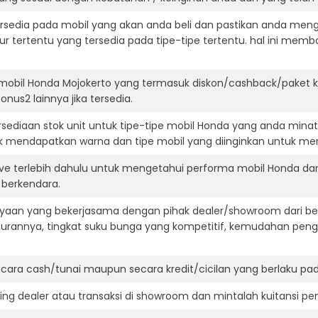
ersedia pada mobil yang akan anda beli dan pastikan anda mengert
ur tertentu yang tersedia pada tipe-tipe tertentu. hal ini m
mobil Honda Mojokerto yang termasuk diskon/cashback/paket k
onus2 lainnya jika tersedia.
ediaan stok unit untuk tipe-tipe mobil Honda yang anda minat
k mendapatkan warna dan tipe mobil yang diinginkan untuk me
ive terlebih dahulu untuk mengetahui performa mobil Honda da
t berkendara.
aan yang bekerjasama dengan pihak dealer/showroom dari besa
surannya, tingkat suku bunga yang kompetitif, kemudahan penga
ara cash/tunai maupun secara kredit/cicilan yang berlaku pada
ning dealer atau transaksi di showroom dan mintalah kuitansi p