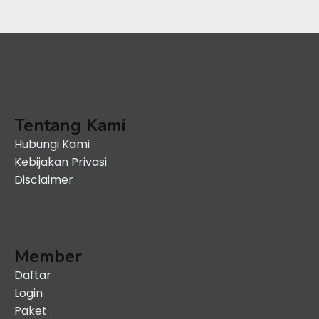
Tentang Kami
Hubungi Kami
Kebijakan Privasi
Disclaimer
Member
Daftar
Login
Paket