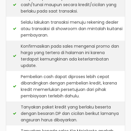
cash/tunai maupun secara kredit/cicilan yang
berlaku pada saat transaksi.
Selalu lakukan transaksi menuju rekening dealer
atau transaksi di showroom dan mintalah kuitansi
pembayaran.
Konfirmasikan pada sales mengenai promo dan
harga yang tertera di halaman ini karena
terdapat kemungkinan ada keterlambatan
update.
Pembelian cash dapat diproses lebih cepat
dibandingkan dengan pembelian kredit, karena
kredit memerlukan persetujuan dari pihak
pembiayaan terlebih dahulu.
Tanyakan paket kredit yang berlaku beserta
dengan besaran DP dan cicilan berikut lamanya
angsuran harus dibayarkan.