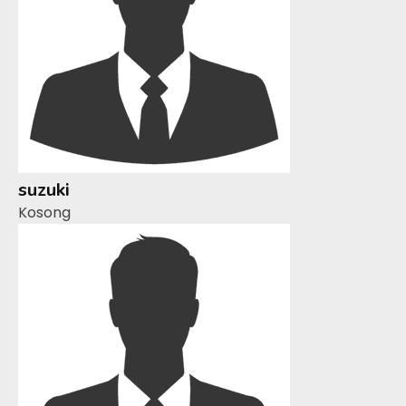
suzuki
Kosong