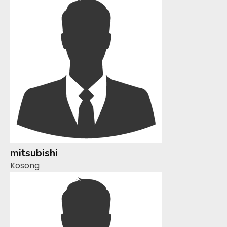
mitsubishi
Kosong