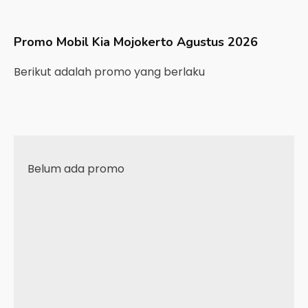
Promo Mobil
Kia
Mojokerto
Agustus 2026
Berikut adalah promo yang berlaku
Belum ada promo