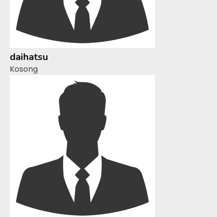
daihatsu
Kosong