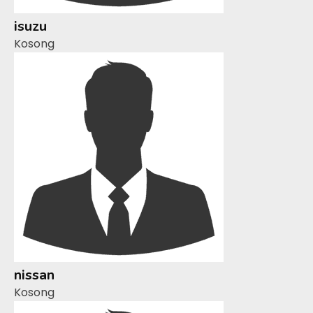
isuzu
Kosong
nissan
Kosong