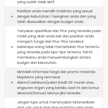
yang sudah tidak aktif.
Pastikan anda memilih mobil Kia yang sesuai
dengan kebutuhan / keinginan anda dan yang
telah disesuaikan dengan budget anda.
Tanyakan spesifikasi dan fitur yang tersedia pada
mobil yang akan anda beli dan pastikan anda
mengerti fungsi dari fitur-fitur tersebut.
beberapa orang tidak memerlukan fitur tertentu
yang tersedia pada tipe-tipe tertentu. hal ini
membantu anda menyeimbangkan antara
budget dan kebutuhan.
Mintalah informasi harga dan promo mobil Kia
Mojokerto yang termasuk
diskon/cashback/paket kredit DP murah atau
angsuran ringan yang berlaku saat ini dan bonus
aksesoris/bonus2 lainnya jika tersedia.
Jangan lupa untuk menanyakan ketersediaan
stok unit untuk tipe-tipe mobil Kia yang anda