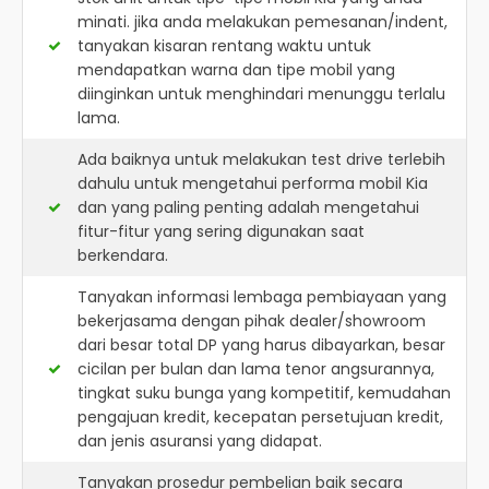
minati. jika anda melakukan pemesanan/indent,
tanyakan kisaran rentang waktu untuk
mendapatkan warna dan tipe mobil yang
diinginkan untuk menghindari menunggu terlalu
lama.
Ada baiknya untuk melakukan test drive terlebih
dahulu untuk mengetahui performa mobil Kia
dan yang paling penting adalah mengetahui
fitur-fitur yang sering digunakan saat
berkendara.
Tanyakan informasi lembaga pembiayaan yang
bekerjasama dengan pihak dealer/showroom
dari besar total DP yang harus dibayarkan, besar
cicilan per bulan dan lama tenor angsurannya,
tingkat suku bunga yang kompetitif, kemudahan
pengajuan kredit, kecepatan persetujuan kredit,
dan jenis asuransi yang didapat.
Tanyakan prosedur pembelian baik secara