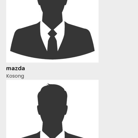
mazda
Kosong