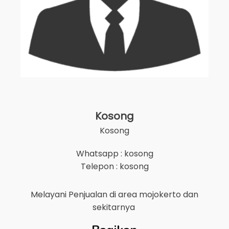
Kosong
Kosong
Whatsapp : kosong
Telepon : kosong
Melayani Penjualan di area
mojokerto
dan
sekitarnya