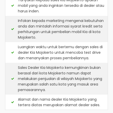
Tanyakan kepada sales Kia Mojokerto apakah
mobil yang anda inginkan tersedia di dealer atau
harus inden.
Infokan kepada marketing mengenai kebutuhan
anda dan mintalah informasi syarat kredit serta
perhitungan untuk pembelian mobil Kia di kota
Mojokerto.
Luangkan waktu untuk bertemu dengan sales di
dealer Kia Mojokerto untuk mencoba test drive
dan menanyakan proses pembeliannya.
Sales Dealer Kia Mojokerto kemungkinan bukan
berasal dari kota Mojokerto namun dapat
melakukan penjualan di wilayah Mojokerto yang
merupakan salah satu kota yang masuk area
pemasarannya.
Alamat dan nama dealer
Kia Mojokerto
yang
tertera diatas merupakan alamat dealer sales.