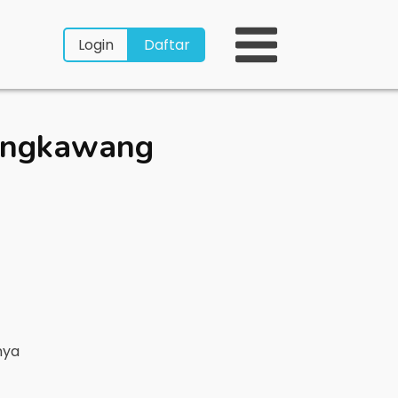
Login
Daftar
ingkawang
nya