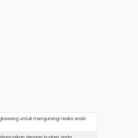
ngkawang
untuk mengurangi resiko anda
 disesuaikan dengan budget anda.