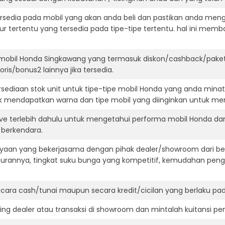
ersedia pada mobil yang akan anda beli dan pastikan anda mengert
ur tertentu yang tersedia pada tipe-tipe tertentu. hal ini m
 mobil Honda Singkawang yang termasuk diskon/cashback/paket
ris/bonus2 lainnya jika tersedia.
ediaan stok unit untuk tipe-tipe mobil Honda yang anda minat
k mendapatkan warna dan tipe mobil yang diinginkan untuk me
ive terlebih dahulu untuk mengetahui performa mobil Honda da
t berkendara.
aan yang bekerjasama dengan pihak dealer/showroom dari besa
surannya, tingkat suku bunga yang kompetitif, kemudahan penga
ara cash/tunai maupun secara kredit/cicilan yang berlaku pada
ning dealer atau transaksi di showroom dan mintalah kuitansi p