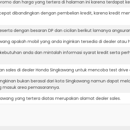
romo dan harga yang tertera di halaman ini karena terdapat 
cepat dibandingkan dengan pembelian kredit, karena kredit mem
eserta dengan besaran DP dan cicilan berikut lamanya angsuran
ang apakah mobil yang anda inginkan tersedia di dealer atau h
ebutuhan anda dan mintalah informasi syarat kredit serta per
n sales di dealer Honda Singkawang untuk mencoba test driv
ngkinan bukan berasal dari kota Singkawang namun dapat mela
ng masuk area pemasarannya.
kawang
yang tertera diatas merupakan alamat dealer sales.