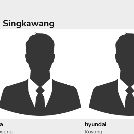
a
Singkawang
ia
hyundai
osong
Kosong