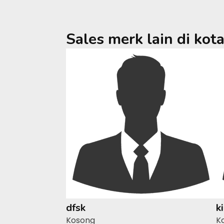
Sales merk lain di kot
dfsk
k
Kosong
K