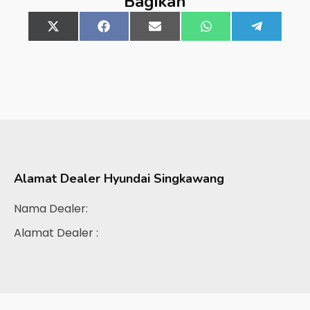
Bagikan
Share
X
Share
Facebook
Share
Email
Share
WhatsApp
Share
Telegra
on
(Twitter)
on
on
on
on
Alamat Dealer
Hyundai Singkawang
Nama Dealer:
Alamat Dealer :