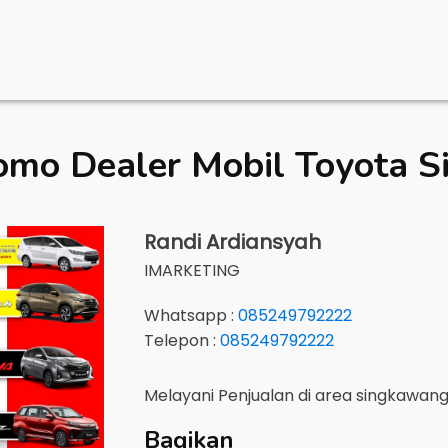
omo Dealer Mobil
Toyota 
Randi Ardiansyah
IMARKETING
Whatsapp :
085249792222
Telepon :
085249792222
Melayani Penjualan di area
singkawan
Bagikan