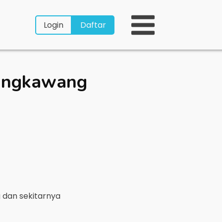
Login
Daftar
Singkawang
g
dan sekitarnya