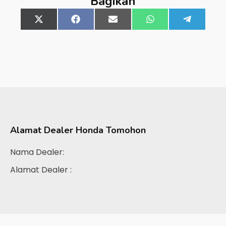
Bagikan
Share
X
Share
Facebook
Share
Email
Share
WhatsApp
Share
Telegra
on
(Twitter)
on
on
on
on
Alamat Dealer
Honda Tomohon
Nama Dealer:
Alamat Dealer :