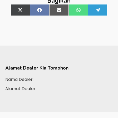
Bagikan
Share
X
Share
Facebook
Share
Email
Share
WhatsApp
Share
Telegra
on
(Twitter)
on
on
on
on
Alamat Dealer
Kia Tomohon
Nama Dealer:
Alamat Dealer :