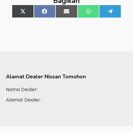
Bagikan
Share
X
Share
Facebook
Share
Email
Share
WhatsApp
Share
Telegra
on
(Twitter)
on
on
on
on
Alamat Dealer
Nissan Tomohon
Nama Dealer:
Alamat Dealer :