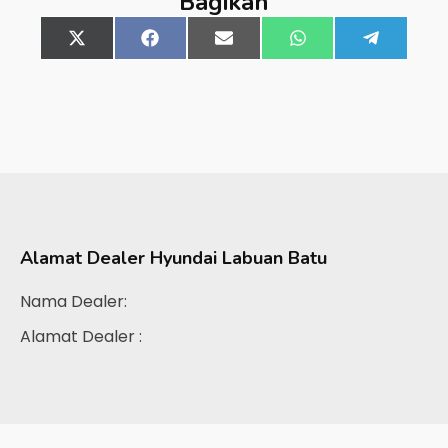
Bagikan
Share
X
Share
Facebook
Share
Email
Share
WhatsApp
Share
Telegra
on
(Twitter)
on
on
on
on
Alamat Dealer
Hyundai Labuan Batu
Nama Dealer:
Alamat Dealer :