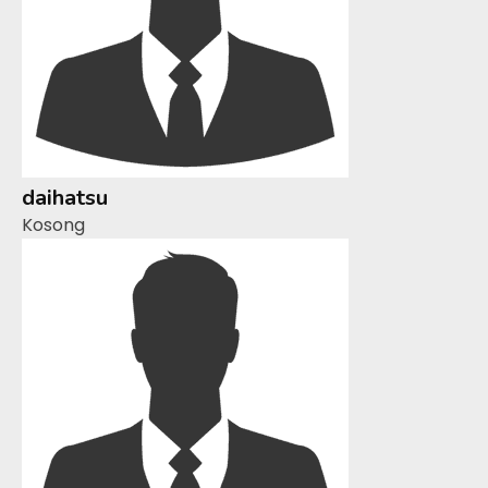
daihatsu
Kosong