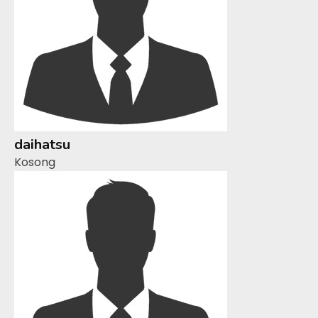
daihatsu
Kosong