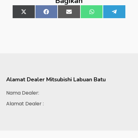
Bagikan
Share
X
Share
Facebook
Share
Email
Share
WhatsApp
Share
Telegra
on
(Twitter)
on
on
on
on
Alamat Dealer
Mitsubishi Labuan Batu
Nama Dealer:
Alamat Dealer :