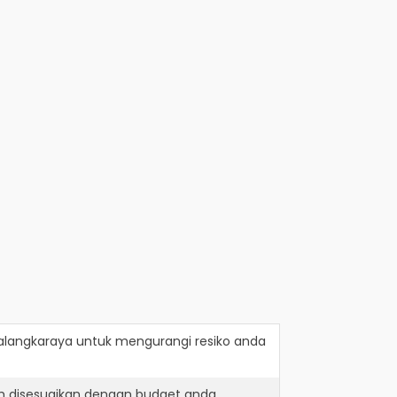
alangkaraya
untuk mengurangi resiko anda
h disesuaikan dengan budget anda.