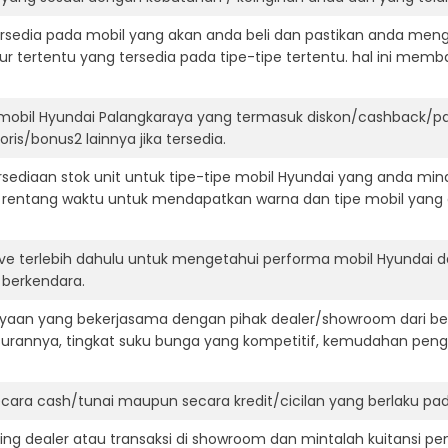
ersedia pada mobil yang akan anda beli dan pastikan anda mengert
ur tertentu yang tersedia pada tipe-tipe tertentu. hal ini m
mobil Hyundai Palangkaraya yang termasuk diskon/cashback/pa
ris/bonus2 lainnya jika tersedia.
ediaan stok unit untuk tipe-tipe mobil Hyundai yang anda mina
 rentang waktu untuk mendapatkan warna dan tipe mobil yang
ive terlebih dahulu untuk mengetahui performa mobil Hyundai 
t berkendara.
aan yang bekerjasama dengan pihak dealer/showroom dari besa
surannya, tingkat suku bunga yang kompetitif, kemudahan penga
ara cash/tunai maupun secara kredit/cicilan yang berlaku pada
ning dealer atau transaksi di showroom dan mintalah kuitansi p