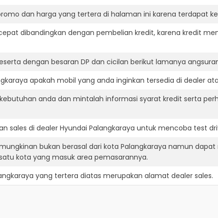
romo dan harga yang tertera di halaman ini karena terdapat 
cepat dibandingkan dengan pembelian kredit, karena kredit mem
eserta dengan besaran DP dan cicilan berikut lamanya angsuran
karaya apakah mobil yang anda inginkan tersedia di dealer ata
ebutuhan anda dan mintalah informasi syarat kredit serta per
n sales di dealer Hyundai Palangkaraya untuk mencoba test d
emungkinan bukan berasal dari kota Palangkaraya namun dapat 
 satu kota yang masuk area pemasarannya.
angkaraya
yang tertera diatas merupakan alamat dealer sales.