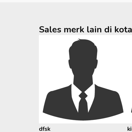
Sales merk lain di kot
dfsk
k