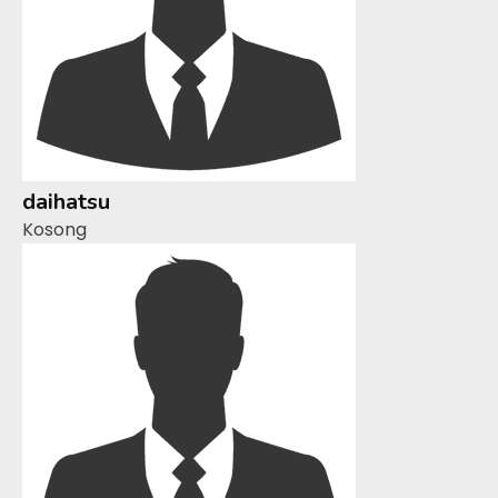
daihatsu
Kosong