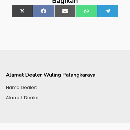
Bagikan
Share
X
Share
Facebook
Share
Email
Share
WhatsApp
Share
Telegra
on
(Twitter)
on
on
on
on
Alamat Dealer
Wuling Palangkaraya
Nama Dealer:
Alamat Dealer :