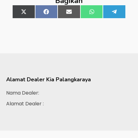
Bagikan
Share
X
Share
Facebook
Share
Email
Share
WhatsApp
Share
Telegra
on
(Twitter)
on
on
on
on
Alamat Dealer
Kia Palangkaraya
Nama Dealer:
Alamat Dealer :