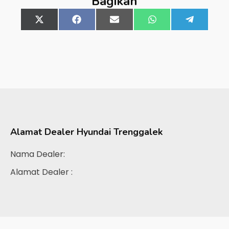
Bagikan
Share
X
Share
Facebook
Share
Email
Share
WhatsApp
Share
Telegra
on
(Twitter)
on
on
on
on
Alamat Dealer
Hyundai Trenggalek
Nama Dealer:
Alamat Dealer :