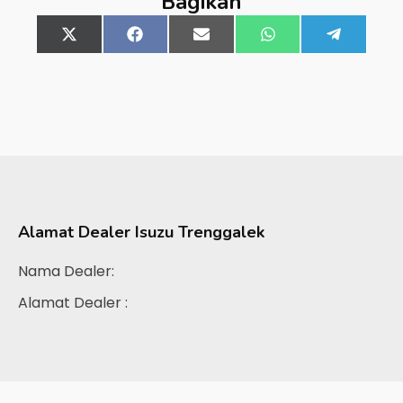
Bagikan
Share
X
Share
Facebook
Share
Email
Share
WhatsApp
Share
Telegra
on
(Twitter)
on
on
on
on
Alamat Dealer
Isuzu Trenggalek
Nama Dealer:
Alamat Dealer :