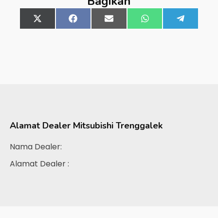
Bagikan
Share
X
Share
Facebook
Share
Email
Share
WhatsApp
Share
Telegra
on
(Twitter)
on
on
on
on
Alamat Dealer
Mitsubishi Trenggalek
Nama Dealer:
Alamat Dealer :