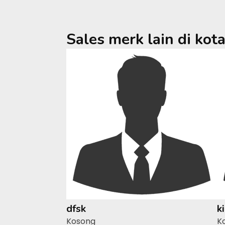
Sales merk lain di kot
dfsk
k
Kosong
K