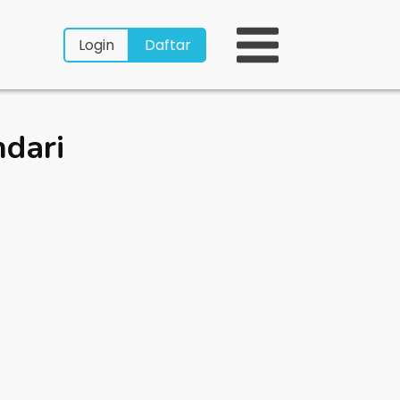
Login
Daftar
ndari