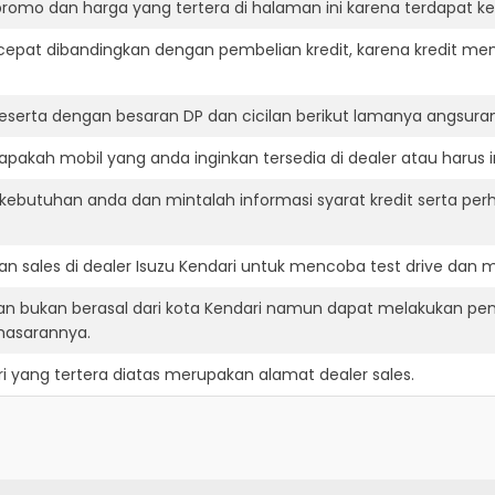
romo dan harga yang tertera di halaman ini karena terdapat 
cepat dibandingkan dengan pembelian kredit, karena kredit mem
eserta dengan besaran DP dan cicilan berikut lamanya angsuran
apakah mobil yang anda inginkan tersedia di dealer atau harus 
ebutuhan anda dan mintalah informasi syarat kredit serta perh
 sales di dealer Isuzu Kendari untuk mencoba test drive dan
nan bukan berasal dari kota Kendari namun dapat melakukan pen
masarannya.
i
yang tertera diatas merupakan alamat dealer sales.