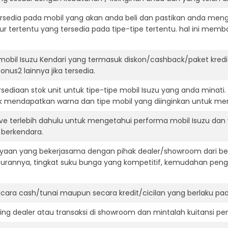
ersedia pada mobil yang akan anda beli dan pastikan anda mengert
ur tertentu yang tersedia pada tipe-tipe tertentu. hal ini m
mobil Isuzu Kendari yang termasuk diskon/cashback/paket kred
onus2 lainnya jika tersedia.
ediaan stok unit untuk tipe-tipe mobil Isuzu yang anda minati
k mendapatkan warna dan tipe mobil yang diinginkan untuk me
ive terlebih dahulu untuk mengetahui performa mobil Isuzu dan
t berkendara.
aan yang bekerjasama dengan pihak dealer/showroom dari besa
surannya, tingkat suku bunga yang kompetitif, kemudahan penga
ara cash/tunai maupun secara kredit/cicilan yang berlaku pada
ning dealer atau transaksi di showroom dan mintalah kuitansi p