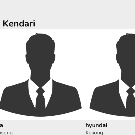
a
Kendari
ia
hyundai
osong
Kosong