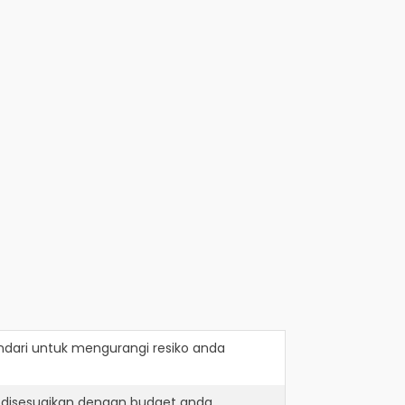
ndari
untuk mengurangi resiko anda
 disesuaikan dengan budget anda.