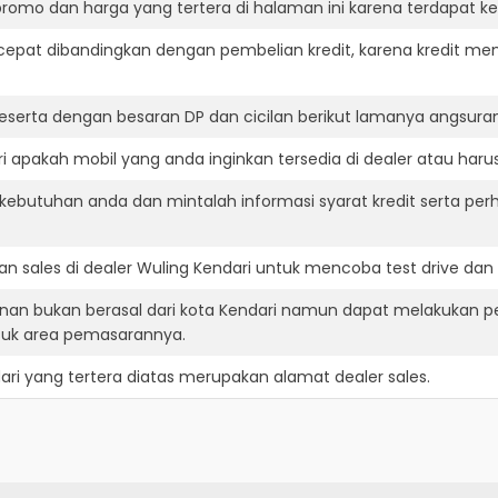
romo dan harga yang tertera di halaman ini karena terdapat 
cepat dibandingkan dengan pembelian kredit, karena kredit mem
eserta dengan besaran DP dan cicilan berikut lamanya angsuran
 apakah mobil yang anda inginkan tersedia di dealer atau harus
ebutuhan anda dan mintalah informasi syarat kredit serta perh
n sales di dealer Wuling Kendari untuk mencoba test drive d
inan bukan berasal dari kota Kendari namun dapat melakukan pe
suk area pemasarannya.
ari
yang tertera diatas merupakan alamat dealer sales.