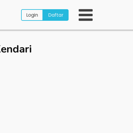
Login
Daftar
endari