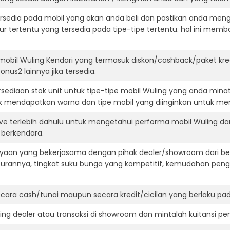
ersedia pada mobil yang akan anda beli dan pastikan anda mengert
ur tertentu yang tersedia pada tipe-tipe tertentu. hal ini m
mobil Wuling Kendari yang termasuk diskon/cashback/paket kre
onus2 lainnya jika tersedia.
ediaan stok unit untuk tipe-tipe mobil Wuling yang anda mina
k mendapatkan warna dan tipe mobil yang diinginkan untuk me
ive terlebih dahulu untuk mengetahui performa mobil Wuling d
t berkendara.
aan yang bekerjasama dengan pihak dealer/showroom dari besa
surannya, tingkat suku bunga yang kompetitif, kemudahan penga
ara cash/tunai maupun secara kredit/cicilan yang berlaku pada
ning dealer atau transaksi di showroom dan mintalah kuitansi p