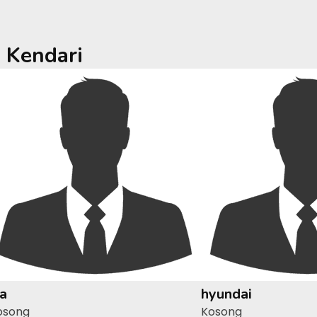
a
Kendari
ia
hyundai
osong
Kosong