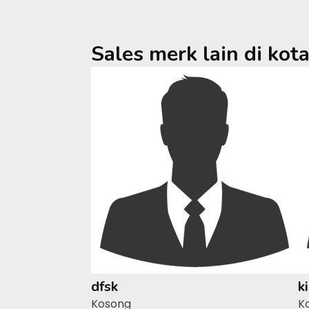
Sales merk lain di kot
dfsk
k
Kosong
K