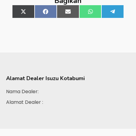
Bagikan
Share
X
Share
Facebook
Share
Email
Share
WhatsApp
Share
Telegra
on
(Twitter)
on
on
on
on
Alamat Dealer
Isuzu Kotabumi
Nama Dealer:
Alamat Dealer :