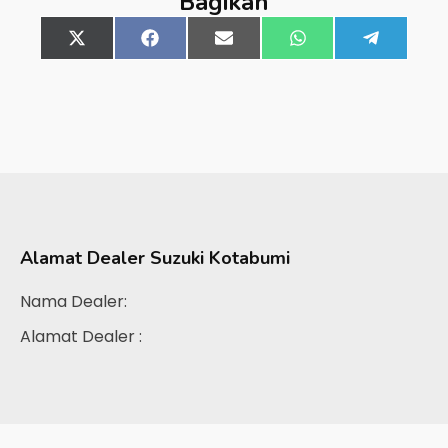
Bagikan
Share
X
Share
Facebook
Share
Email
Share
WhatsApp
Share
Telegra
on
(Twitter)
on
on
on
on
Alamat Dealer
Suzuki Kotabumi
Nama Dealer:
Alamat Dealer :