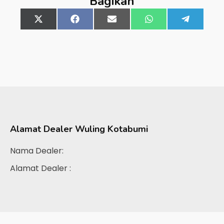
Bagikan
Share
X
Share
Facebook
Share
Email
Share
WhatsApp
Share
Telegra
on
(Twitter)
on
on
on
on
Alamat Dealer
Wuling Kotabumi
Nama Dealer:
Alamat Dealer :