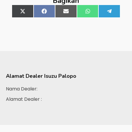
Bagikan
Share
X
Share
Facebook
Share
Email
Share
WhatsApp
Share
Telegra
on
(Twitter)
on
on
on
on
Alamat Dealer
Isuzu Palopo
Nama Dealer:
Alamat Dealer :