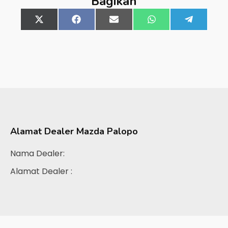
Bagikan
Share
X
Share
Facebook
Share
Email
Share
WhatsApp
Share
Telegra
on
(Twitter)
on
on
on
on
Alamat Dealer
Mazda Palopo
Nama Dealer:
Alamat Dealer :