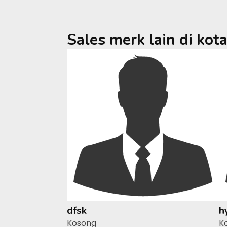
Sales merk lain di kot
dfsk
h
Kosong
K