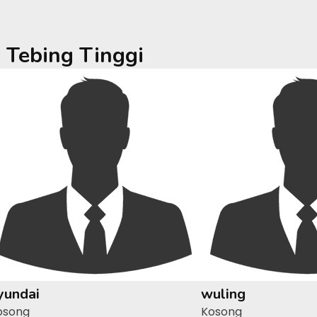
a
Tebing Tinggi
yundai
wuling
osong
Kosong