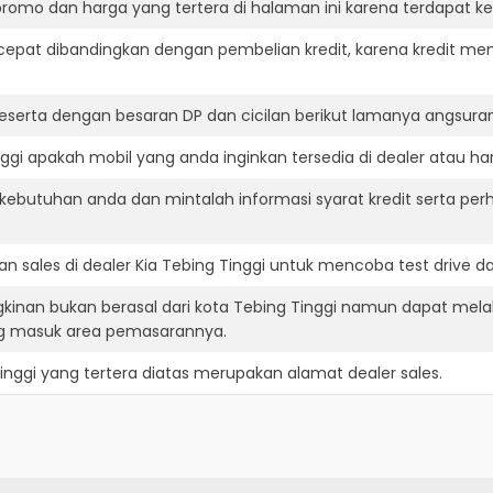
romo dan harga yang tertera di halaman ini karena terdapat 
cepat dibandingkan dengan pembelian kredit, karena kredit mem
eserta dengan besaran DP dan cicilan berikut lamanya angsuran
ggi apakah mobil yang anda inginkan tersedia di dealer atau har
ebutuhan anda dan mintalah informasi syarat kredit serta perh
 sales di dealer Kia Tebing Tinggi untuk mencoba test drive
gkinan bukan berasal dari kota Tebing Tinggi namun dapat melak
ng masuk area pemasarannya.
inggi
yang tertera diatas merupakan alamat dealer sales.