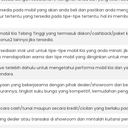
ersedia pada mobil yang akan anda beli dan pastikan anda mengert
ur tertentu yang tersedia pada tipe-tipe tertentu. hal ini m
mobil Kia Tebing Tinggi yang termasuk diskon/cashback/paket 
onus2 lainnya jika tersedia.
ediaan stok unit untuk tipe-tipe mobil Kia yang anda minati. 
k mendapatkan warna dan tipe mobil yang diinginkan untuk me
ve terlebih dahulu untuk mengetahui performa mobil Kia dan ya
endara.
aan yang bekerjasama dengan pihak dealer/showroom dari besa
surannya, tingkat suku bunga yang kompetitif, kemudahan penga
ara cash/tunai maupun secara kredit/cicilan yang berlaku pada
ning dealer atau transaksi di showroom dan mintalah kuitansi p