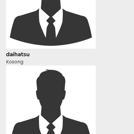
daihatsu
Kosong