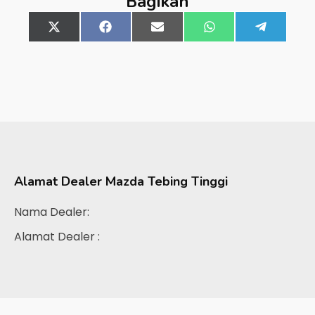
Bagikan
Share
X
Share
Facebook
Share
Email
Share
WhatsApp
Share
Telegra
on
(Twitter)
on
on
on
on
Alamat Dealer
Mazda Tebing Tinggi
Nama Dealer:
Alamat Dealer :