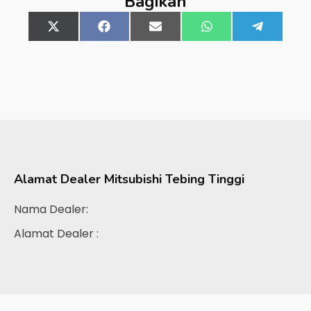
Bagikan
Share
X
Share
Facebook
Share
Email
Share
WhatsApp
Share
Telegra
on
(Twitter)
on
on
on
on
Alamat Dealer
Mitsubishi Tebing Tinggi
Nama Dealer:
Alamat Dealer :