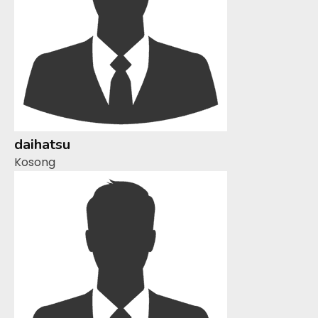
daihatsu
Kosong