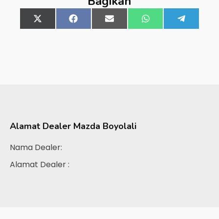
Bagikan
Share
X
Share
Facebook
Share
Email
Share
WhatsApp
Share
Telegra
on
(Twitter)
on
on
on
on
Alamat Dealer
Mazda Boyolali
Nama Dealer:
Alamat Dealer :