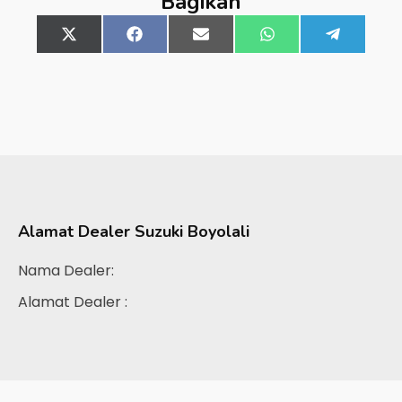
Bagikan
Share
X
Share
Facebook
Share
Email
Share
WhatsApp
Share
Telegra
on
(Twitter)
on
on
on
on
Alamat Dealer
Suzuki Boyolali
Nama Dealer:
Alamat Dealer :