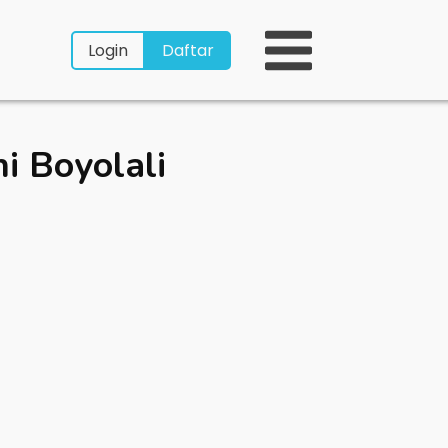
Login
Daftar
i Boyolali