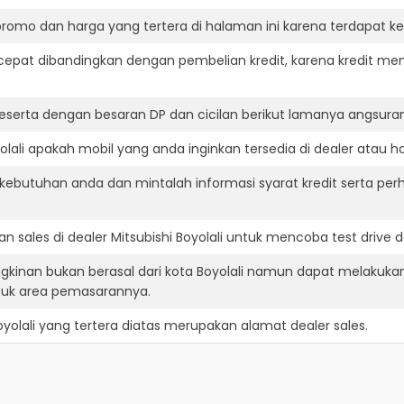
romo dan harga yang tertera di halaman ini karena terdapat 
cepat dibandingkan dengan pembelian kredit, karena kredit mem
eserta dengan besaran DP dan cicilan berikut lamanya angsuran
lali apakah mobil yang anda inginkan tersedia di dealer atau ha
ebutuhan anda dan mintalah informasi syarat kredit serta perh
 sales di dealer Mitsubishi Boyolali untuk mencoba test driv
ngkinan bukan berasal dari kota Boyolali namun dapat melakukan
suk area pemasarannya.
yolali
yang tertera diatas merupakan alamat dealer sales.