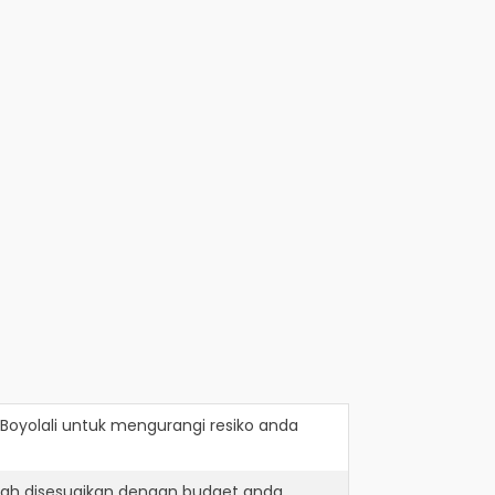
Boyolali
untuk mengurangi resiko anda
lah disesuaikan dengan budget anda.