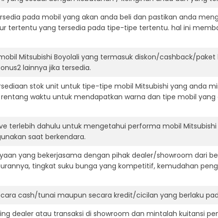
ersedia pada mobil yang akan anda beli dan pastikan anda mengert
ur tertentu yang tersedia pada tipe-tipe tertentu. hal ini m
mobil Mitsubishi Boyolali yang termasuk diskon/cashback/paket
onus2 lainnya jika tersedia.
diaan stok unit untuk tipe-tipe mobil Mitsubishi yang anda mi
 rentang waktu untuk mendapatkan warna dan tipe mobil yang
ve terlebih dahulu untuk mengetahui performa mobil Mitsubishi
igunakan saat berkendara.
aan yang bekerjasama dengan pihak dealer/showroom dari besa
surannya, tingkat suku bunga yang kompetitif, kemudahan penga
ara cash/tunai maupun secara kredit/cicilan yang berlaku pada
ning dealer atau transaksi di showroom dan mintalah kuitansi p