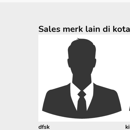
Sales merk lain di kot
dfsk
k