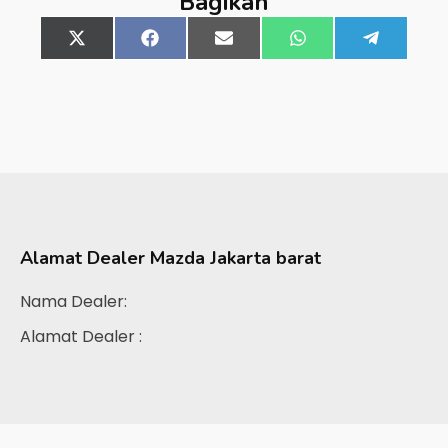
Bagikan
Share
X
Share
Facebook
Share
Email
Share
WhatsApp
Share
Telegra
on
(Twitter)
on
on
on
on
Alamat Dealer
Mazda Jakarta barat
Nama Dealer:
Alamat Dealer :