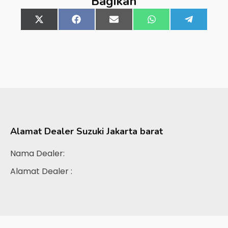
Bagikan
Share
X
Share
Facebook
Share
Email
Share
WhatsApp
Share
Telegra
on
(Twitter)
on
on
on
on
Alamat Dealer
Suzuki Jakarta barat
Nama Dealer:
Alamat Dealer :