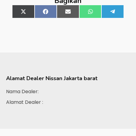
Bagikan
Share
X
Share
Facebook
Share
Email
Share
WhatsApp
Share
Telegra
on
(Twitter)
on
on
on
on
Alamat Dealer
Nissan Jakarta barat
Nama Dealer:
Alamat Dealer :