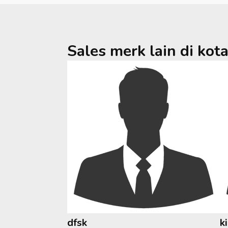
Sales merk lain di kot
dfsk
k