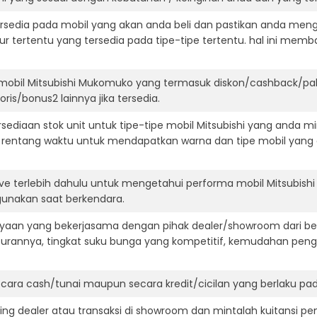
ersedia pada mobil yang akan anda beli dan pastikan anda mengert
ur tertentu yang tersedia pada tipe-tipe tertentu. hal ini m
mobil Mitsubishi Mukomuko yang termasuk diskon/cashback/pak
ris/bonus2 lainnya jika tersedia.
diaan stok unit untuk tipe-tipe mobil Mitsubishi yang anda mi
 rentang waktu untuk mendapatkan warna dan tipe mobil yang
ve terlebih dahulu untuk mengetahui performa mobil Mitsubishi
igunakan saat berkendara.
aan yang bekerjasama dengan pihak dealer/showroom dari besa
surannya, tingkat suku bunga yang kompetitif, kemudahan penga
ara cash/tunai maupun secara kredit/cicilan yang berlaku pada
ning dealer atau transaksi di showroom dan mintalah kuitansi p