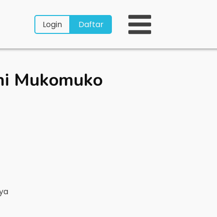
Login
Daftar
shi Mukomuko
nya