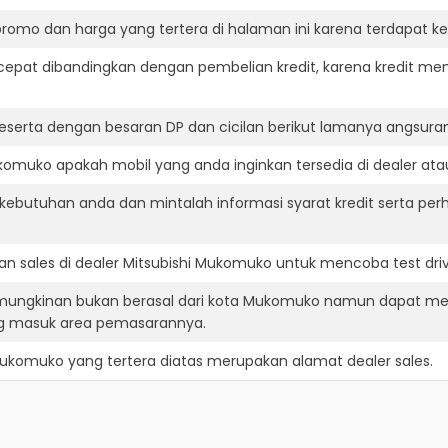
romo dan harga yang tertera di halaman ini karena terdapat 
cepat dibandingkan dengan pembelian kredit, karena kredit mem
eserta dengan besaran DP dan cicilan berikut lamanya angsuran
omuko apakah mobil yang anda inginkan tersedia di dealer atau
ebutuhan anda dan mintalah informasi syarat kredit serta perh
n sales di dealer Mitsubishi Mukomuko untuk mencoba test dr
emungkinan bukan berasal dari kota Mukomuko namun dapat me
ng masuk area pemasarannya.
 Mukomuko
yang tertera diatas merupakan alamat dealer sales.