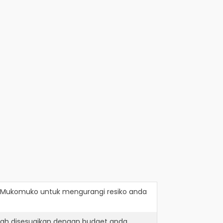
i Mukomuko
untuk mengurangi resiko anda
lah disesuaikan dengan budget anda.