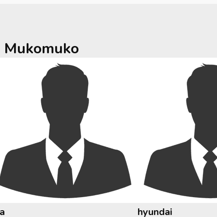
a
Mukomuko
ia
hyundai