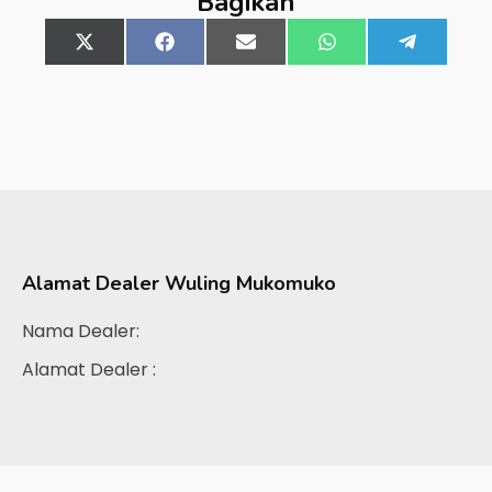
Bagikan
Share
X
Share
Facebook
Share
Email
Share
WhatsApp
Share
Telegra
on
(Twitter)
on
on
on
on
Alamat Dealer
Wuling Mukomuko
Nama Dealer:
Alamat Dealer :