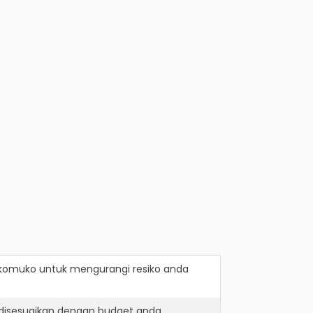
ukomuko
untuk mengurangi resiko anda
 disesuaikan dengan budget anda.