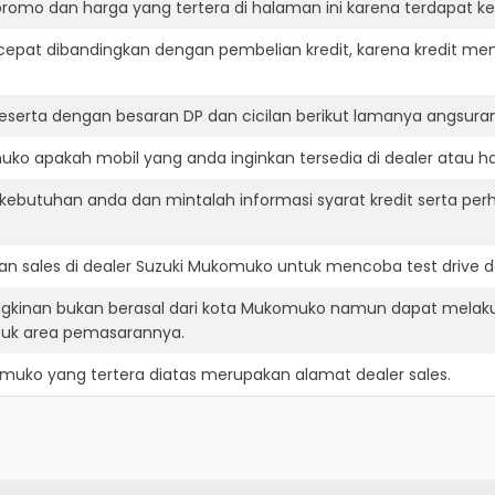
romo dan harga yang tertera di halaman ini karena terdapat 
cepat dibandingkan dengan pembelian kredit, karena kredit mem
eserta dengan besaran DP dan cicilan berikut lamanya angsuran
ko apakah mobil yang anda inginkan tersedia di dealer atau ha
ebutuhan anda dan mintalah informasi syarat kredit serta perh
n sales di dealer Suzuki Mukomuko untuk mencoba test drive
gkinan bukan berasal dari kota Mukomuko namun dapat melaku
suk area pemasarannya.
omuko
yang tertera diatas merupakan alamat dealer sales.