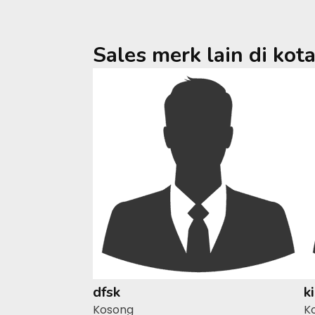
Sales merk lain di kot
dfsk
k
Kosong
K