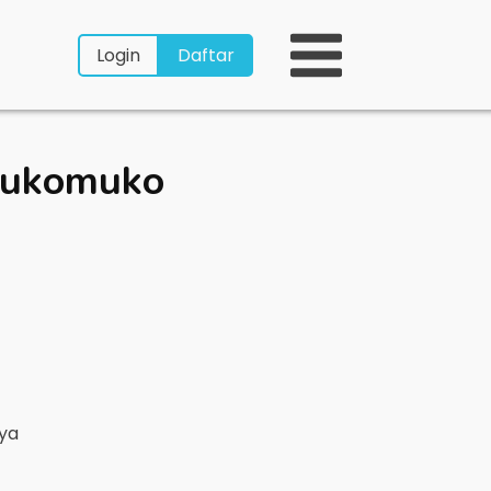
Login
Daftar
Mukomuko
nya