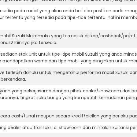
ersedia pada mobil yang akan anda beli dan pastikan anda mengert
ur tertentu yang tersedia pada tipe-tipe tertentu. hal ini m
 mobil Suzuki Mukomuko yang termasuk diskon/cashback/paket 
onus2 lainnya jika tersedia.
ediaan stok unit untuk tipe-tipe mobil Suzuki yang anda minat
k mendapatkan warna dan tipe mobil yang diinginkan untuk me
ive terlebih dahulu untuk mengetahui performa mobil Suzuki da
t berkendara.
aan yang bekerjasama dengan pihak dealer/showroom dari besa
surannya, tingkat suku bunga yang kompetitif, kemudahan penga
ara cash/tunai maupun secara kredit/cicilan yang berlaku pada
ning dealer atau transaksi di showroom dan mintalah kuitansi p