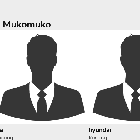
a
Mukomuko
ia
hyundai
osong
Kosong